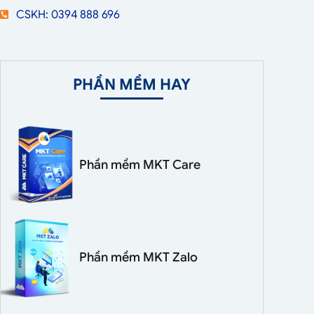
CSKH: 0394 888 696
PHẦN MỀM HAY
Phần mềm MKT Care
Phần mềm MKT Zalo