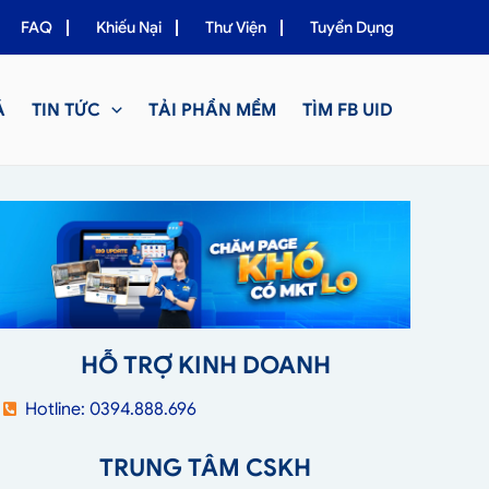
FAQ
Khiếu Nại
Thư Viện
Tuyển Dụng
Á
TIN TỨC
TẢI PHẦN MỀM
TÌM FB UID
HỖ TRỢ KINH DOANH
Hotline: 0394.888.696
TRUNG TÂM CSKH