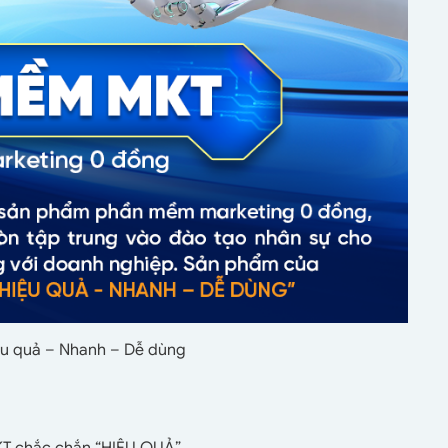
u quả – Nhanh – Dễ dùng
T chắc chắn “HIỆU QUẢ”.