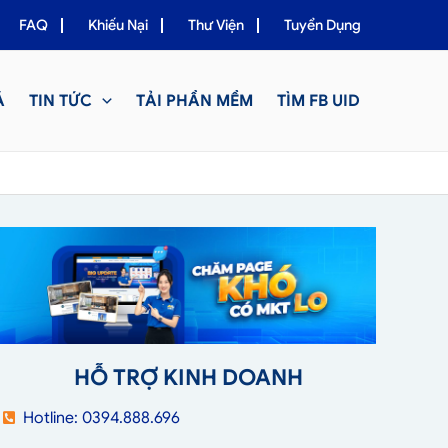
FAQ
Khiếu Nại
Thư Viện
Tuyển Dụng
Á
TIN TỨC
TẢI PHẦN MỀM
TÌM FB UID
HỖ TRỢ KINH DOANH
Hotline: 0394.888.696