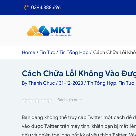
0394.888.696
Home
Tin Tức
Tin Tổng Hợp
Cách Chữa Lỗi Khôn
Cách Chữa Lỗi Không Vào Được
By
Thanh Chúc
/
31-12-2023
/
Tin Tổng Hợp
,
Tin Tức
Đánh giá post
Bạn đang không thể truy cập Twitter một cách dễ dà
vào được Twitter trên máy tính, khiến bạn bị mất liên
chịu và phiền toái cho bất kỳ ai yêu thích Twitter. V