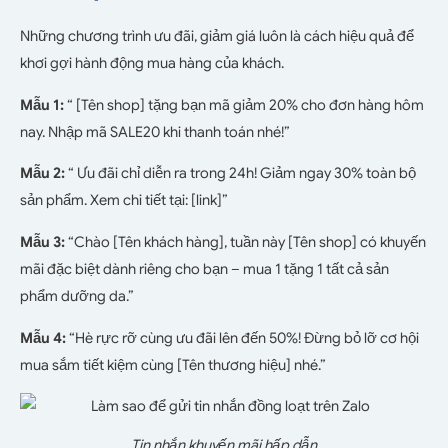
Những chương trình ưu đãi, giảm giá luôn là cách hiệu quả để
khơi gợi hành động mua hàng của khách.
Mẫu 1:
“ [Tên shop] tặng bạn mã giảm 20% cho đơn hàng hôm
nay. Nhập mã
SALE20
khi thanh toán nhé!”
Mẫu 2:
“ Ưu đãi chỉ diễn ra trong 24h! Giảm ngay 30% toàn bộ
sản phẩm. Xem chi tiết tại: [link]”
Mẫu 3:
“Chào [Tên khách hàng], tuần này [Tên shop] có khuyến
mãi đặc biệt dành riêng cho bạn – mua 1 tặng 1 tất cả sản
phẩm dưỡng da.”
Mẫu 4:
“Hè rực rỡ cùng ưu đãi lên đến 50%! Đừng bỏ lỡ cơ hội
mua sắm tiết kiệm cùng [Tên thương hiệu] nhé.”
Tin nhắn khuyến mãi hấp dẫn