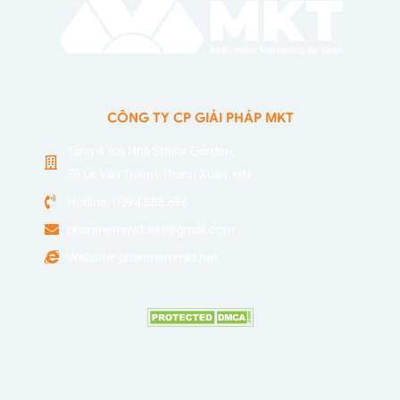
CÔNG TY CP GIẢI PHÁP MKT
Tầng 4 Toà Nhà Stellar Garden,
35 Lê Văn Thiêm, Thanh Xuân, HN
Hotline: 0394.888.696
phanmemmkt.net@gmail.com
Website: phanmemmkt.net