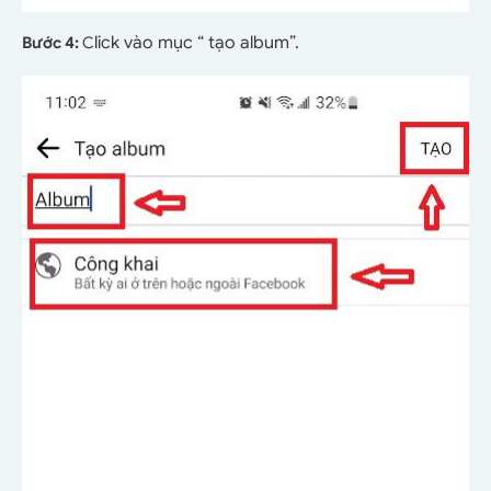
lick vào mục “ tạo album”.
Bước 4:
C