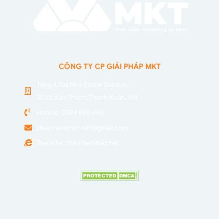
CÔNG TY CP GIẢI PHÁP MKT
Tầng 4 Toà Nhà Stellar Garden,
35 Lê Văn Thiêm, Thanh Xuân, HN
Hotline: 0394.888.696
phanmemmkt.net@gmail.com
Website: phanmemmkt.net