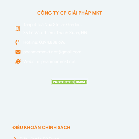
CÔNG TY CP GIẢI PHÁP MKT
Tầng 4 Toà Nhà Stellar Garden,
35 Lê Văn Thiêm, Thanh Xuân, HN
Hotline: 0394.888.696
phanmemmkt.net@gmail.com
Website: phanmemmkt.net
ĐIỀU KHOẢN CHÍNH SÁCH
Điều Khoản Sử Dụng