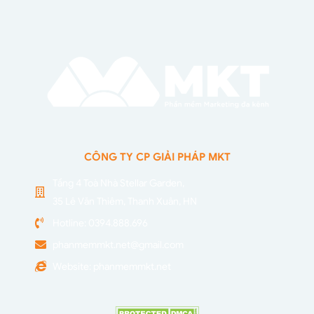
CÔNG TY CP GIẢI PHÁP MKT
Tầng 4 Toà Nhà Stellar Garden,
35 Lê Văn Thiêm, Thanh Xuân, HN
Hotline: 0394.888.696
phanmemmkt.net@gmail.com
Website: phanmemmkt.net