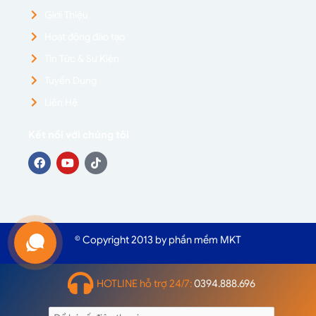
Giới Thiệu
Hoạt động đào tạo
Tin Tức & Sự Kiện
Tuyển Dụng
Liên Hệ
Kết nối với chúng tôi
© Copyright 2013 by phần mềm MKT
HOTLINE hỗ trợ 24/7:
0394.888.696