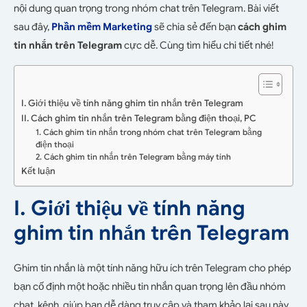
nội dung quan trọng trong nhóm chat trên Telegram. Bài viết
sau đây,
Phần mềm Marketing
sẽ chia sẻ đến bạn
cách ghim
tin nhắn trên Telegram
cực dễ. Cùng tìm hiểu chi tiết nhé!
I. Giới thiệu về tính năng ghim tin nhắn trên Telegram
II. Cách ghim tin nhắn trên Telegram bằng điện thoại, PC
1. Cách ghim tin nhắn trong nhóm chat trên Telegram bằng
điện thoại
2. Cách ghim tin nhắn trên Telegram bằng máy tính
Kết luận
I. Giới thiệu về tính năng
ghim tin nhắn trên Telegram
Ghim tin nhắn là một tính năng hữu ích trên Telegram cho phép
bạn cố định một hoặc nhiều tin nhắn quan trọng lên đầu nhóm
chat, kênh, giúp bạn dễ dàng truy cập và tham khảo lại sau này.