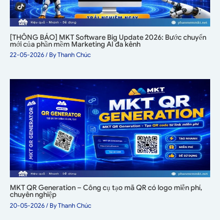
[THÔNG BÁO] MKT Software Big Update 2026: Bước chuyển
mới của phần mềm Marketing AI đa kênh
22-05-2026
/ By
Thanh Chúc
MKT QR Generation – Công cụ tạo mã QR có logo miễn phí,
chuyên nghiệp
20-05-2026
/ By
Thanh Chúc