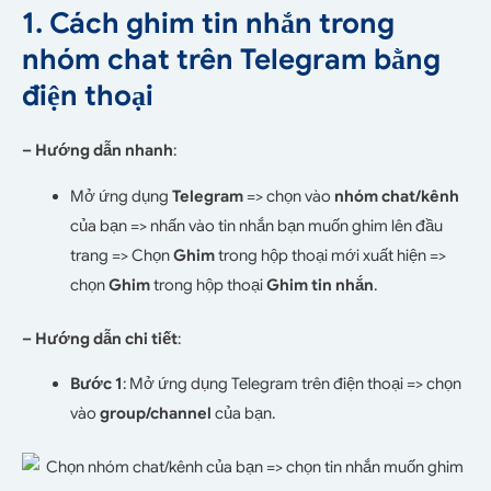
1. Cách ghim tin nhắn trong
nhóm chat trên Telegram bằng
điện thoại
– Hướng dẫn nhanh
:
Mở ứng dụng
Telegram
=> chọn vào
nhóm chat/kênh
của bạn => nhấn vào tin nhắn bạn muốn ghim lên đầu
trang => Chọn
Ghim
trong hộp thoại mới xuất hiện =>
chọn
Ghim
trong hộp thoại
Ghim tin nhắn
.
– Hướng dẫn chi tiết
:
Bước 1
: Mở ứng dụng Telegram trên điện thoại => chọn
vào
group/channel
của bạn.