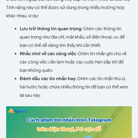
Tính năng này có thể được sử dụng trong nhiều trường hợp
khác nhau, ví dụ:
Lưu trữ thông tin quan trọng
: Ghim các thông tin
quan trọng như địa chỉ, mật khẩu, số điện thoại, v.v. để
bạn có thể dễ dàng tìm thấy khi cần thiết.
Nhắc nhở về các công việc
: Ghim tin nhắn ghi chú về
các công việc cần làm hoặc các cuộc hẹn sắp tới để
bạn không quên.
Đánh dấu các tin nhắn hay
: Ghim các tin nhắn thú vị,
hài hước hoặc chứa nhiều thông tin để bạn có thể xem
lại sau này.