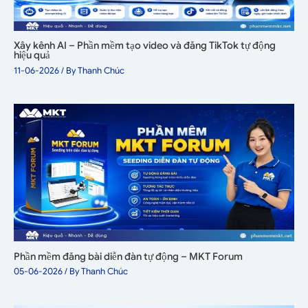
Xây kênh AI – Phần mềm tạo video và đăng TikTok tự động
hiệu quả
11-06-2026
/ By
Thanh Chúc
Phần mềm đăng bài diễn đàn tự động – MKT Forum
05-06-2026
/ By
Thanh Chúc