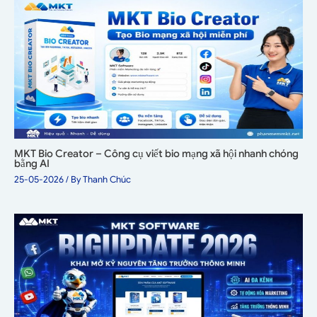
MKT Bio Creator – Công cụ viết bio mạng xã hội nhanh chóng
bằng AI
25-05-2026
/ By
Thanh Chúc