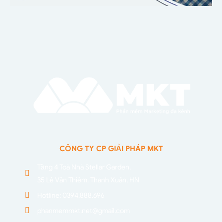
CÔNG TY CP GIẢI PHÁP MKT
Tầng 4 Toà Nhà Stellar Garden,
35 Lê Văn Thiêm, Thanh Xuân, HN
Hotline: 0394.888.696
phanmemmkt.net@gmail.com