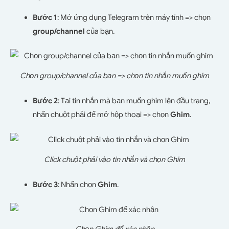
Bước 1
: Mở ứng dụng Telegram trên máy tính => chọn
group/channel
của bạn.
Chọn group/channel của bạn => chọn tin nhắn muốn ghim
Bước 2
: Tại tin nhắn mà bạn muốn ghim lên đầu trang,
nhấn chuột phải để mở hộp thoại => chọn
Ghim
.
Click chuột phải vào tin nhắn và chọn Ghim
Bước 3
: Nhấn chọn
Ghim
.