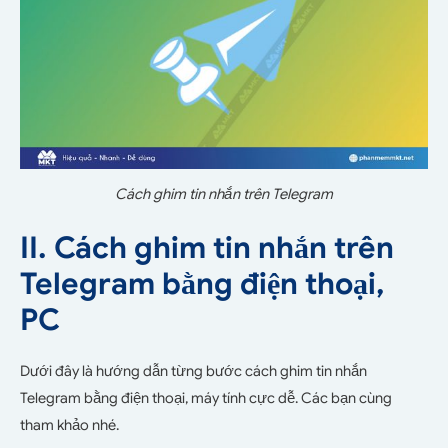
Cách ghim tin nhắn trên Telegram
II. Cách ghim tin nhắn trên
Telegram bằng điện thoại,
PC
Dưới đây là hướng dẫn từng bước cách ghim tin nhắn
Telegram bằng điện thoại, máy tính cực dễ. Các bạn cùng
tham khảo nhé.