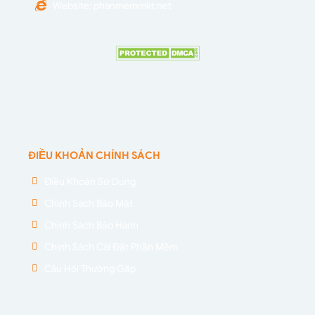
Website: phanmemmkt.net
ĐIỀU KHOẢN CHÍNH SÁCH
Điều Khoản Sử Dụng
Chính Sách Bảo Mật
Chính Sách Bảo Hành
Chính Sách Cài Đặt Phần Mềm
Câu Hỏi Thường Gặp