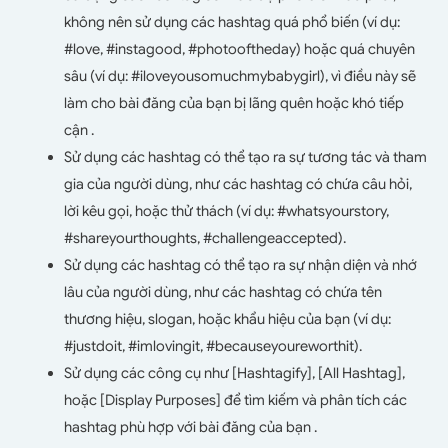
không nên sử dụng các hashtag quá phổ biến (ví dụ:
#love, #instagood, #photooftheday) hoặc quá chuyên
sâu (ví dụ: #iloveyousomuchmybabygirl), vì điều này sẽ
làm cho bài đăng của bạn bị lãng quên hoặc khó tiếp
cận .
Sử dụng các hashtag có thể tạo ra sự tương tác và tham
gia của người dùng, như các hashtag có chứa câu hỏi,
lời kêu gọi, hoặc thử thách (ví dụ: #whatsyourstory,
#shareyourthoughts, #challengeaccepted).
Sử dụng các hashtag có thể tạo ra sự nhận diện và nhớ
lâu của người dùng, như các hashtag có chứa tên
thương hiệu, slogan, hoặc khẩu hiệu của bạn (ví dụ:
#justdoit, #imlovingit, #becauseyoureworthit).
Sử dụng các công cụ như [Hashtagify], [All Hashtag],
hoặc [Display Purposes] để tìm kiếm và phân tích các
hashtag phù hợp với bài đăng của bạn .