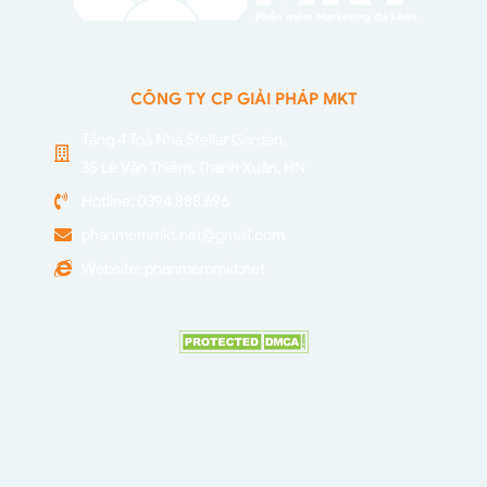
CÔNG TY CP GIẢI PHÁP MKT
Tầng 4 Toà Nhà Stellar Garden,
35 Lê Văn Thiêm, Thanh Xuân, HN
Hotline: 0394.888.696
phanmemmkt.net@gmail.com
Website: phanmemmkt.net