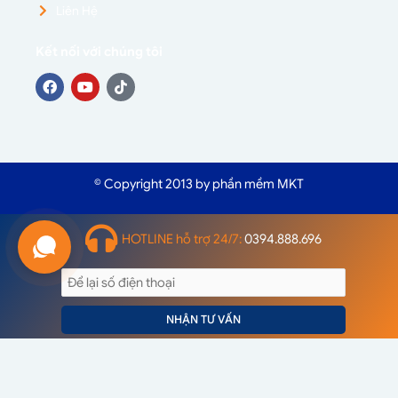
Liên Hệ
Kết nối với chúng tôi
© Copyright 2013 by phần mềm MKT
HOTLINE hỗ trợ 24/7:
0394.888.696
NHẬN TƯ VẤN