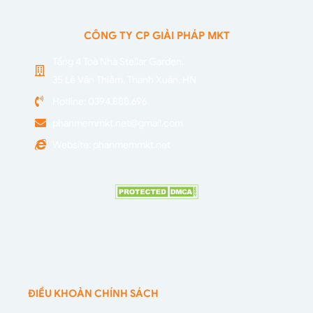
CÔNG TY CP GIẢI PHÁP MKT
Tầng 4 Toà Nhà Stellar Garden,
35 Lê Văn Thiêm, Thanh Xuân, HN
Hotline: 0394.888.696
phanmemmkt.net@gmail.com
Website: phanmemmkt.net
ĐIỀU KHOẢN CHÍNH SÁCH