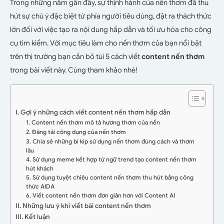
Trong những năm gần đây, sự thịnh hành của nến thơm đã thu
hút sự chú ý đặc biệt từ phía người tiêu dùng, đặt ra thách thức
lớn đối với việc tạo ra nội dung hấp dẫn và tối ưu hóa cho công
cụ tìm kiếm. Với mục tiêu làm cho nến thơm của bạn nổi bật
trên thị trường bạn cần bỏ túi 5 cách viết
content nến thơm
trong bài viết này. Cùng tham khảo nhé!
I. Gợi ý những cách viết content nến thơm hấp dẫn
1. Content nến thơm mô tả hương thơm của nến
2. Đăng tải công dụng của nến thơm
3. Chia sẻ những bí kíp sử dụng nến thơm đúng cách và thơm
lâu
4. Sử dụng meme kết hợp từ ngữ trend tạo content nến thơm
hút khách
5. Sử dụng tuyệt chiêu content nến thơm thu hút bằng công
thức AIDA
6. Viết content nến thơm đơn giản hơn với Content AI
II. Những lưu ý khi viết bài content nến thơm
III. Kết luận