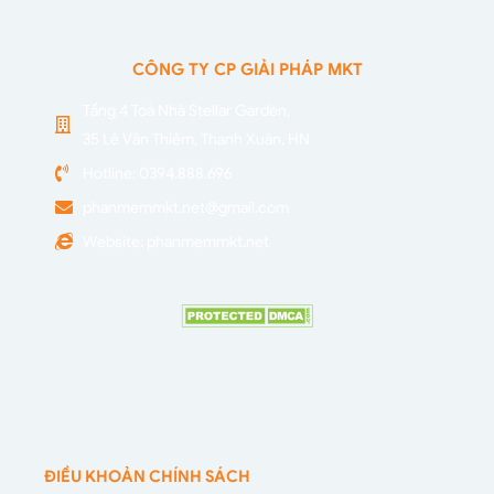
CÔNG TY CP GIẢI PHÁP MKT
Tầng 4 Toà Nhà Stellar Garden,
35 Lê Văn Thiêm, Thanh Xuân, HN
Hotline: 0394.888.696
phanmemmkt.net@gmail.com
Website: phanmemmkt.net
ĐIỀU KHOẢN CHÍNH SÁCH