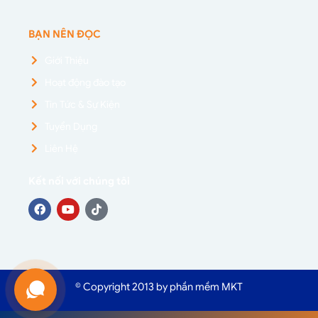
BẠN NÊN ĐỌC
Giới Thiệu
Hoạt động đào tạo
Tin Tức & Sự Kiện
Tuyển Dụng
Liên Hệ
Kết nối với chúng tôi
© Copyright 2013 by phần mềm MKT