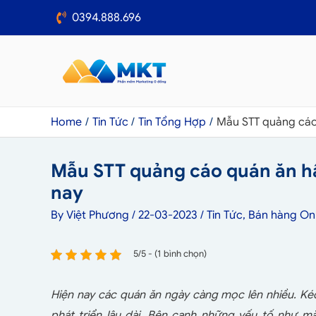
0394.888.696
Home
Tin Tức
Tin Tổng Hợp
Mẫu STT quảng cáo 
Mẫu STT quảng cáo quán ăn hấ
nay
By
Việt Phương
/
22-03-2023
/
Tin Tức
,
Bán hàng Onl
5/5 - (1 bình chọn)
Hiện nay các quán ăn ngày càng mọc lên nhiều. Kéo 
phát triển lâu dài. Bên cạnh những yếu tố như m