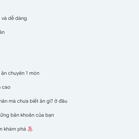
n và dễ dàng
cân
ì ăn chuyên 1 món
n cao
hân mà chưa biết ăn gì? ở đâu
những băn khoăn của bạn
ạn khám phá