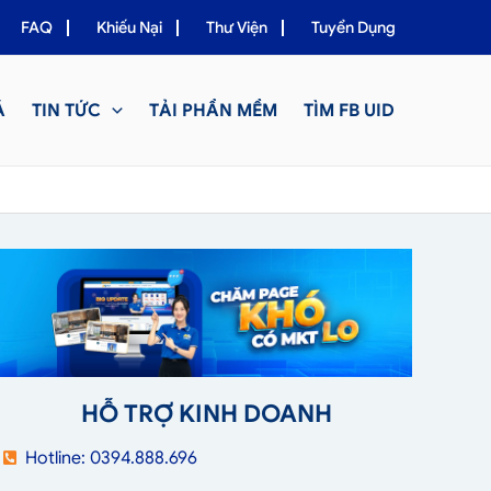
FAQ
Khiếu Nại
Thư Viện
Tuyển Dụng
Á
TIN TỨC
TẢI PHẦN MỀM
TÌM FB UID
HỖ TRỢ KINH DOANH
Hotline: 0394.888.696