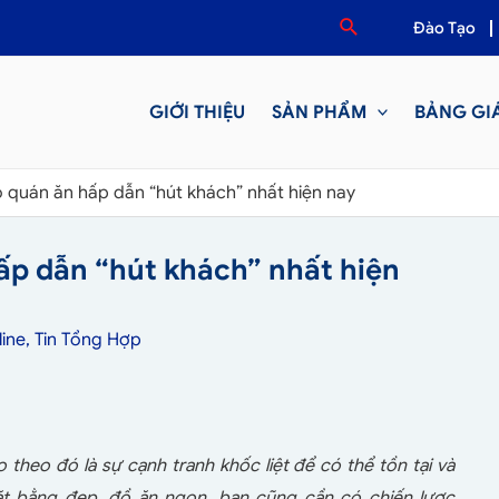
Đào Tạo
GIỚI THIỆU
SẢN PHẨM
BẢNG GI
quán ăn hấp dẫn “hút khách” nhất hiện nay
p dẫn “hút khách” nhất hiện
ine
,
Tin Tổng Hợp
theo đó là sự cạnh tranh khốc liệt để có thể tồn tại và
ặt bằng đẹp, đồ ăn ngon, bạn cũng cần có chiến lược