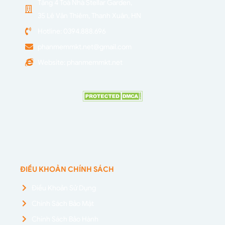
Tầng 4 Toà Nhà Stellar Garden,
35 Lê Văn Thiêm, Thanh Xuân, HN
Hotline: 0394.888.696
phanmemmkt.net@gmail.com
Website: phanmemmkt.net
ĐIỀU KHOẢN CHÍNH SÁCH
Điều Khoản Sử Dụng
Chính Sách Bảo Mật
Chính Sách Bảo Hành