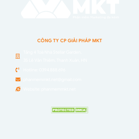
CÔNG TY CP GIẢI PHÁP MKT
Tầng 4 Toà Nhà Stellar Garden,
35 Lê Văn Thiêm, Thanh Xuân, HN
Hotline: 0394.888.696
phanmemmkt.net@gmail.com
Website: phanmemmkt.net