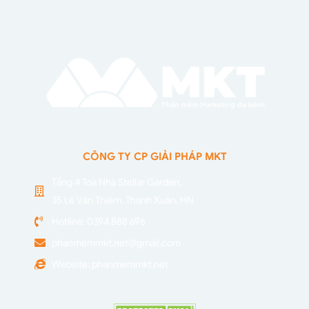
CÔNG TY CP GIẢI PHÁP MKT
Tầng 4 Toà Nhà Stellar Garden,
35 Lê Văn Thiêm, Thanh Xuân, HN
Hotline: 0394.888.696
phanmemmkt.net@gmail.com
Website: phanmemmkt.net