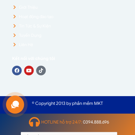
Giới Thiệu
Hoạt động đào tạo
Tin Tức & Sự Kiện
Tuyển Dụng
Liên Hệ
Kết nối với chúng tôi
© Copyright 2013 by phần mềm MKT
HOTLINE hỗ trợ 24/7:
0394.888.696