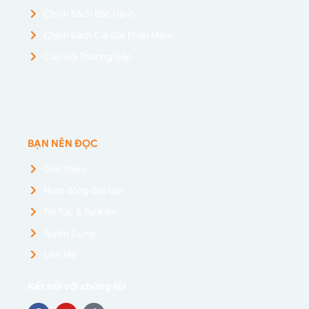
Chính Sách Bảo Hành
Chính Sách Cài Đặt Phần Mềm
Câu Hỏi Thường Gặp
BẠN NÊN ĐỌC
Giới Thiệu
Hoạt động đào tạo
Tin Tức & Sự Kiện
Tuyển Dụng
Liên Hệ
Kết nối với chúng tôi