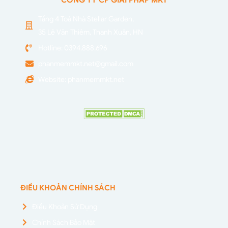
Tầng 4 Toà Nhà Stellar Garden,
35 Lê Văn Thiêm, Thanh Xuân, HN
Hotline: 0394.888.696
phanmemmkt.net@gmail.com
Website: phanmemmkt.net
ĐIỀU KHOẢN CHÍNH SÁCH
Điều Khoản Sử Dụng
Chính Sách Bảo Mật