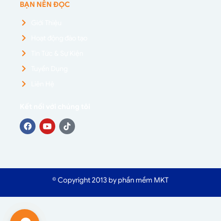
BẠN NÊN ĐỌC
Giới Thiệu
Hoạt động đào tạo
Tin Tức & Sự Kiện
Tuyển Dụng
Liên Hệ
Kết nối với chúng tôi
© Copyright 2013 by phần mềm MKT
HOTLINE hỗ trợ 24/7:
0394.888.696