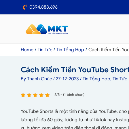
0394.888.696
Home
Tin Tức
Tin Tổng Hợp
Cách Kiếm Tiền You
Cách Kiếm Tiền YouTube Short
By
Thanh Chúc
/
27-12-2023
/
Tin Tổng Hợp
,
Tin Tức
5/5 - (1 bình chọn)
YouTube Shorts là một tính năng của YouTube, cho 
lượng tối đa 60 giây, tương tự như TikTok hay Inst
xu hướng xem video trên điện thoại di động, mang l