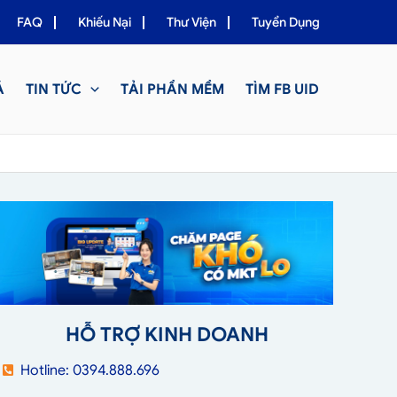
FAQ
Khiếu Nại
Thư Viện
Tuyển Dụng
Á
TIN TỨC
TẢI PHẦN MỀM
TÌM FB UID
HỖ TRỢ KINH DOANH
Hotline: 0394.888.696