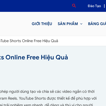
Đào Tạo
GIỚI THIỆU
SẢN PHẨM
BẢNG GI
Tube Shorts Online Free Hiệu Quả
s Online Free Hiệu Quả
phép người dùng tạo và chia sẻ các video ngắn có thời
agram Reels. YouTube Shorts được thiết kế để phù hợp với
ại trải nghiệm xem nhanh, dễ dàng và thú vị cho người