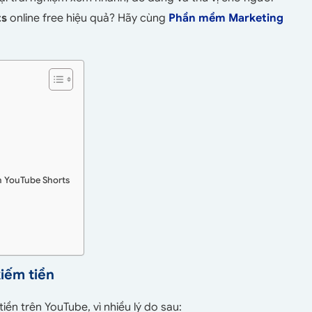
ts
online free hiệu quả? Hãy cùng
Phần mềm Marketing
ên YouTube Shorts
kiếm tiền
ền trên YouTube, vì nhiều lý do sau: