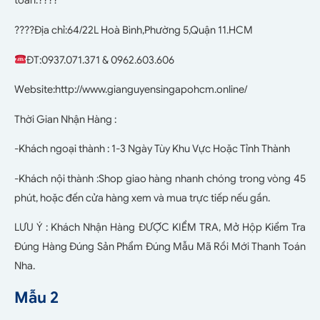
toán.????
????Địa chỉ:64/22L Hoà Bình,Phường 5,Quận 11.HCM
ĐT:0937.071.371 & 0962.603.606
Website:http://www.gianguyensingapohcm.online/
Thời Gian Nhận Hàng :
-Khách ngoại thành : 1-3 Ngày Tùy Khu Vực Hoặc Tỉnh Thành
-Khách nội thành :Shop giao hàng nhanh chóng trong vòng 45
phút, hoặc đến cửa hàng xem và mua trực tiếp nếu gần.
LƯU Ý : Khách Nhận Hàng ĐƯỢC KIỂM TRA, Mở Hộp Kiểm Tra
Đúng Hàng Đúng Sản Phẩm Đúng Mẫu Mã Rồi Mới Thanh Toán
Nha.
Mẫu 2