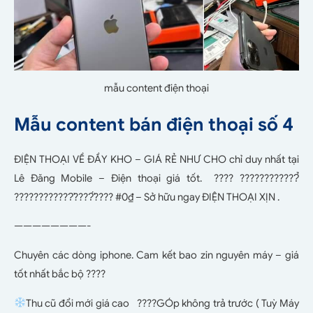
mẫu content điện thoại
Mẫu content bán điện thoại số 4
ĐIỆN THOẠI VỀ ĐẦY KHO – GIÁ RẺ NHƯ CHO chỉ duy nhất tại
Lê Đăng Mobile – Điện thoại giá tốt. ???? ????????????̉
????????????̛????̛́???? #0₫ – Sở hữu ngay ĐIỆN THOẠI XỊN .
————————-
Chuyên các dòng iphone. Cam kết bao zin nguyên máy – giá
tốt nhất bắc bộ ????
Thu cũ đổi mới giá cao ????GÓp không trả trước ( Tuỳ Máy