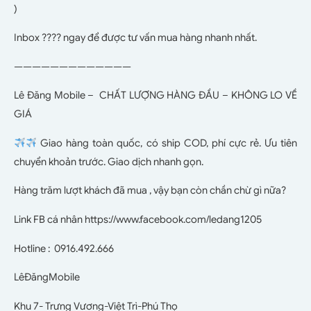
)
Inbox ???? ngay để được tư vấn mua hàng nhanh nhất.
—————————————
Lê Đăng Mobile – CHẤT LƯỢNG HÀNG ĐẦU – KHÔNG LO VỀ
GIÁ
Giao hàng toàn quốc, có ship COD, phí cực rẻ. Ưu tiên
chuyển khoản trước. Giao dịch nhanh gọn.
Hàng trăm lượt khách đã mua , vậy bạn còn chần chừ gì nữa?
Link FB cá nhân https://www.facebook.com/ledang1205
Hotline : 0916.492.666
LêĐăngMobile
Khu 7- Trưng Vương-Việt Trì-Phú Thọ