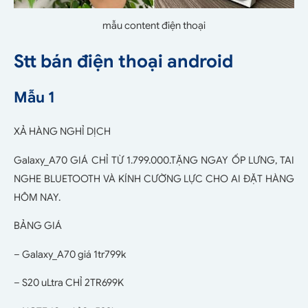
mẫu content điện thoại
Stt bán điện thoại android
Mẫu 1
XẢ HÀNG NGHỈ DỊCH
Galaxy_A70 GIÁ CHỈ TỪ 1.799.000.TẶNG NGAY ỐP LƯNG, TAI
NGHE BLUETOOTH VÀ KÍNH CƯỜNG LỰC CHO AI ĐẶT HÀNG
HÔM NAY.
BẢNG GIÁ
– Galaxy_A70 giá 1tr799k
– S20 uLtra CHỈ 2TR699K