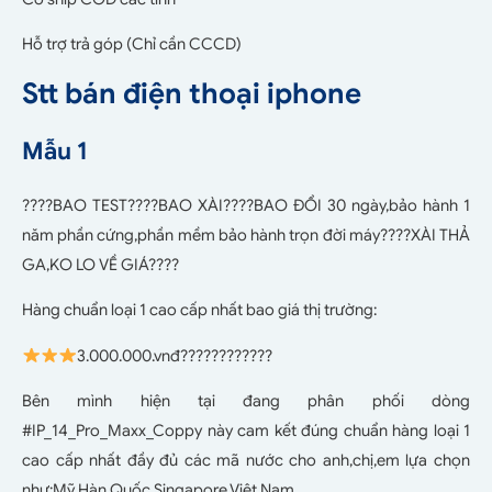
Hỗ trợ trả góp (Chỉ cần CCCD)
Stt bán điện thoại iphone
Mẫu 1
????BAO TEST????BAO XÀI????BAO ĐỔI 30 ngày,bảo hành 1
năm phần cứng,phần mềm bảo hành trọn đời máy????XÀI THẢ
GA,KO LO VỀ GIÁ????
Hàng chuẩn loại 1 cao cấp nhất bao giá thị trường:
3.000.000.vnđ????????????
Bên mình hiện tại đang phân phối dòng
#IP_14_Pro_Maxx_Coppy này cam kết đúng chuẩn hàng loại 1
cao cấp nhất đầy đủ các mã nước cho anh,chị,em lựa chọn
như:Mỹ,Hàn Quốc,Singapore,Việt Nam