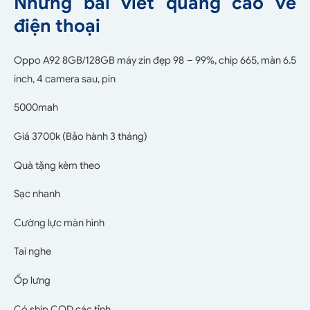
Những bài viết quảng cáo về
điện thoại
Oppo A92 8GB/128GB máy zin đẹp 98 – 99%, chip 665, màn 6.5
inch, 4 camera sau, pin
5000mah
Giá 3700k (Bảo hành 3 tháng)
Quà tặng kèm theo
Sạc nhanh
Cường lực màn hình
Tai nghe
Ốp lưng
Có ship COD các tỉnh