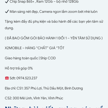
Chip Snap 865+ , Ram 12Gb – bộ nhớ 128Gb
Màn sáng nét đẹp, Camera ngon lắm zoom bét nhè luôn
Tặng kèm đầy đủ phụ kiện và bảo hành để các bạn yên tâm sử
dụng.
( ĐÃ BAO GỒM GÓI BẢO HÀNH 1 ĐỔI 1 – YÊN TÂM SỬ DỤNG )
X2MOBILE – HÀNG “CHẤT” GIÁ “TỐT
Giao hàng toàn quốc | Ship COD
Hỗ trợ trả góp 0%
Sđt: 0974.523.237
Địa chỉ: CS1: 357 Phú Lợi, Thủ Dầu Một, Bình Dương
CS2: 300 Mê Linh, Vĩnh Yên, Vĩnh Phúc