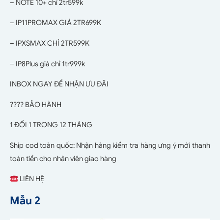
– NOTE 10+ chỉ 2tr599k
– IP11PROMAX GIÁ 2TR699K
– IPXSMAX CHỈ 2TR599K
– IP8Plus giá chỉ 1tr999k
INBOX NGAY ĐỂ NHẬN ƯU ĐÃI
???? BẢO HÀNH
1 ĐỔI 1 TRONG 12 THÁNG
Ship cod toàn quốc: Nhận hàng kiểm tra hàng ưng ý mới thanh
toán tiền cho nhân viên giao hàng
LIÊN HỆ
Mẫu 2