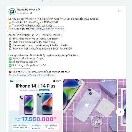
HOTLINE hỗ trợ 24/7:
0394.888.696
NHẬN TƯ VẤN