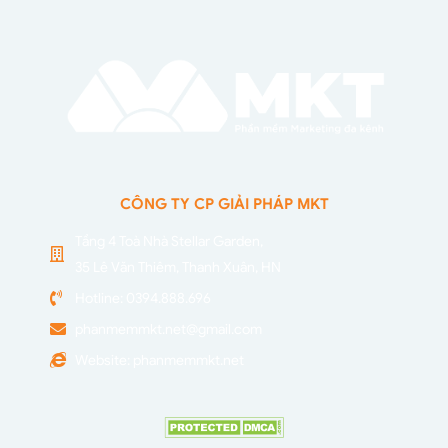
CÔNG TY CP GIẢI PHÁP MKT
Tầng 4 Toà Nhà Stellar Garden,
35 Lê Văn Thiêm, Thanh Xuân, HN
Hotline: 0394.888.696
phanmemmkt.net@gmail.com
Website: phanmemmkt.net