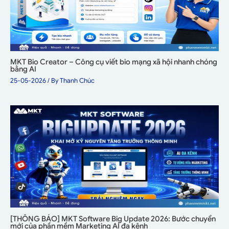
MKT Bio Creator – Công cụ viết bio mạng xã hội nhanh chóng
bằng AI
25-05-2026
/ By
Thanh Chúc
[THÔNG BÁO] MKT Software Big Update 2026: Bước chuyển
mới của phần mềm Marketing AI đa kênh