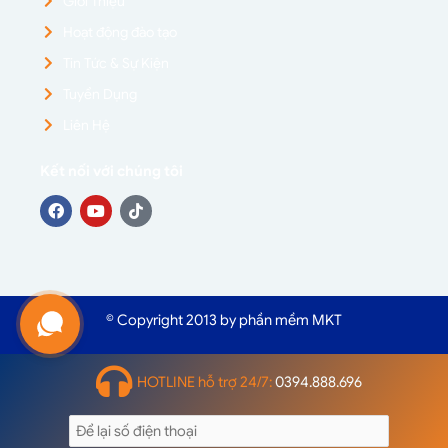
Giới Thiệu
Hoạt động đào tạo
Tin Tức & Sự Kiện
Tuyển Dụng
Liên Hệ
Kết nối với chúng tôi
© Copyright 2013 by phần mềm MKT
HOTLINE hỗ trợ 24/7:
0394.888.696