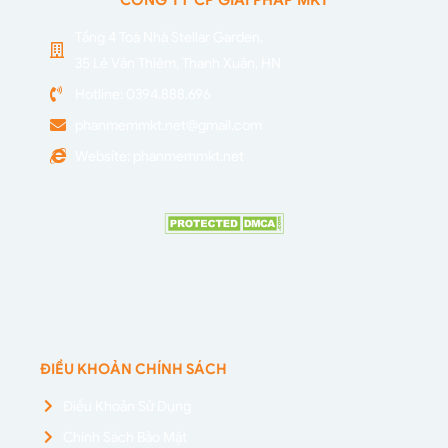
CÔNG TY CP GIẢI PHÁP MKT
Tầng 4 Toà Nhà Stellar Garden,
35 Lê Văn Thiêm, Thanh Xuân, HN
Hotline: 0394.888.696
phanmemmkt.net@gmail.com
Website: phanmemmkt.net
ĐIỀU KHOẢN CHÍNH SÁCH
Điều Khoản Sử Dụng
Chính Sách Bảo Mật