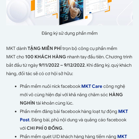
Đăng ký sử dụng phần mềm
MKT dành
TẶNG MIỄN PHÍ
trọn bộ công cụ phần mềm
MKT cho
100 KHÁCH HÀNG
nhanh tay đầu tiên. Chương trình
bắt đầu từ ngày
9/11/2022 – 9/12/2022
. Khi đăng ký, quý khách
hàng, đối tác sẽ có cơ hội sở hữu:
Phần mềm nuôi nick facebook
MKT Care
công nghệ
mới vô cùng hiện đại với khả năng chăm sóc
HÀNG
NGHÌN
tài khoản cùng lúc.
Phần mềm đăng bài facebook hàng loạt tự động
MKT
Post
. Đăng bài, phủ nội dung và quảng cáo facebook
với
CHI PHÍ 0 ĐỒNG
.
Phần mềm quét UID khách hàng hàng tiềm năng
MKT