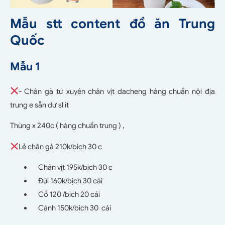
Mẫu stt content đồ ăn Trung
Quốc
Mẫu 1
- Chân gà tứ xuyên chân vịt dacheng hàng chuẩn nội địa
trung e sẵn dư sl ít
Thùng x 240c ( hàng chuẩn trung ) ,
Lẻ chân gà 210k/bich 30 c
Chân vịt 195k/bich 30 c
Đùi 160k/bịch 30 cái
Cổ 120 /bich 20 cái
Cánh 150k/bich 30 cái