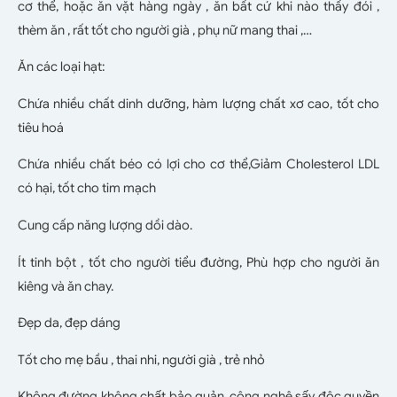
cơ thể, hoặc ăn vặt hàng ngày , ăn bất cứ khi nào thấy đói ,
thèm ăn , rất tốt cho người già , phụ nữ mang thai ,…
Ăn các loại hạt:
Chứa nhiều chất dinh dưỡng, hàm lượng chất xơ cao, tốt cho
tiêu hoá
Chứa nhiều chất béo có lợi cho cơ thể,Giảm Cholesterol LDL
có hại, tốt cho tim mạch
Cung cấp năng lượng dồi dào.
Ít tinh bột , tốt cho người tiểu đường, Phù hợp cho người ăn
kiêng và ăn chay.
Đẹp da, đẹp dáng
Tốt cho mẹ bầu , thai nhi, người già , trẻ nhỏ
Không đường
không chất bảo quản, công nghệ sấy độc quyền