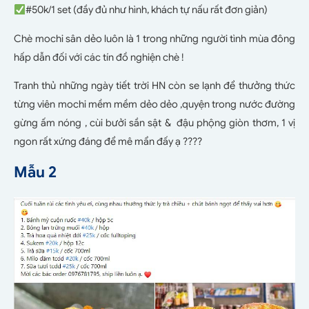
#50k/1 set (đầy đủ như hình, khách tự nấu rất đơn giản)
Chè mochi sân dẻo luôn là 1 trong những người tình mùa đông
hấp dẫn đối với các tín đồ nghiện chè !
Tranh thủ những ngày tiết trời HN còn se lạnh để thưởng thức
từng viên mochi mềm mềm dẻo dẻo ,quyện trong nước đường
gừng ấm nóng , cùi bưởi sần sật & đậu phộng giòn thơm, 1 vị
ngon rất xứng đáng để mê mẩn đấy ạ ????
Mẫu 2