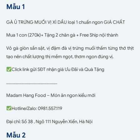
Mẫu 1
GÀ Ủ TRỨNG MUỐI VỊ XÌ DẦU loại 1 chuẩn ngon GIÁ CHẤT
Mua 1 con (270k)+ Tặng 2 chân gà + Free Ship nội thành
Vỏ gà giòn sần sật, vị đậm đà vị trứng muối thấm từng thớ thịt
tạo nên chất lượng thị mềm ngọt, thơm ngon đúng vị.
Click link gửi SĐT nhận giá Ưu Đãi và Quà Tặng
………………………………………….
Madam Hang Food – Món ăn ngon kiểu mới
Hotline/Zalo: 0981.557.119
Đại chỉ: Số 38 , Ngõ 111 Nguyễn Xiển, Hà Nội
Mẫu 2