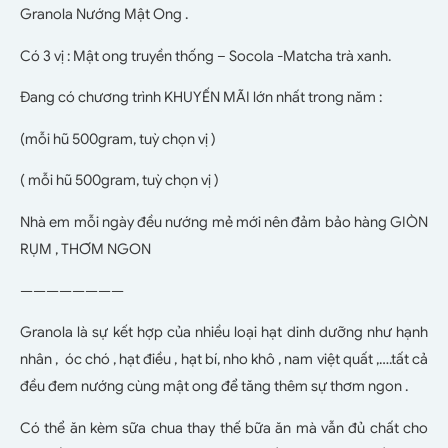
Granola Nướng Mật Ong .
Có 3 vị : Mật ong truyền thống – Socola -Matcha trà xanh.
Đang có chương trình KHUYẾN MÃI lớn nhất trong năm :
(mỗi hũ 500gram, tuỳ chọn vị )
( mỗi hũ 500gram, tuỳ chọn vị )
Nhà em mỗi ngày đều nướng mẻ mới nên đảm bảo hàng GIÒN
RỤM , THƠM NGON
————————
Granola là sự kết hợp của nhiều loại hạt dinh dưỡng như hạnh
nhân , óc chó , hạt điều , hạt bí, nho khô , nam việt quất ,….tất cả
đều đem nướng cùng mật ong để tăng thêm sự thơm ngon .
Có thể ăn kèm sữa chua thay thế bữa ăn mà vẫn đủ chất cho