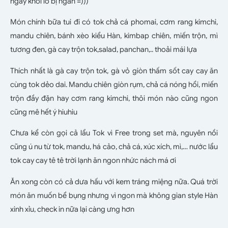
ngày khỏi lo bị ngán =)))
Món chính bữa tui đi có tok chả cá phomai, cơm rang kimchi,
mandu chiên, bánh xèo kiểu Hàn, kimbap chiên, miến trộn, mì
tương đen, gà cay trộn tok,salad, panchan,.. thoải mái lựa
Thích nhất là gà cay trộn tok, gà vỏ giòn thấm sốt cay cay ăn
cùng tok dẻo dai. Mandu chiên giòn rụm, chả cá nóng hổi, miến
trộn đầy đặn hay cơm rang kimchi, thôi món nào cũng ngon
cũng mê hết ý hiuhiu
Chưa kể còn gọi cả lẩu Tok vì Free trong set mà, nguyên nồi
cũng ú nu từ tok, mandu, há cảo, chả cá, xúc xích, mì,… nước lẩu
tok cay cay tê tê trời lạnh ăn ngon nhức nách má ơi
Ăn xong còn có cả dưa hấu với kem tráng miệng nữa. Quá trời
món ăn muốn bể bụng nhưng vì ngon mà không gian style Hàn
xinh xỉu, check in nữa lại càng ưng hơn