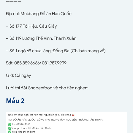
————
Địa chỉ: Mukbang Đồ ăn Hàn Quốc
– Số 177 Tô Hiệu, Cầu Giấy
– Số 119 Lương Thế Vinh, Thanh Xuân
– Số 1 ngõ 69 chùa láng, Đống Đa (Chỉ bán mang về)
Sdt: 085.859.6666/ 081.987.9999
Giờ: Cả ngày
Lười thì đặt Shopeefood về cho tiện nghen:
Mẫu 2