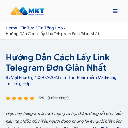
Home
Tin Tức
Tin Tổng Hợp
Hướng Dẫn Cách Lấy Link Telegram Đơn Giản Nhất
Hướng Dẫn Cách Lấy Link
Telegram Đơn Giản Nhất
By
Việt Phương
/
03-02-2023
/
Tin Tức
,
Phần mềm Marketing
,
Tin Tổng Hợp
5/5 - (1 bình chọn)
Hiện nay Telegram là một mạng xã hội được dùng rất phổ biến
hiện nay. Mặc dù nhiều người dùng nhưng lại ít người biết cách