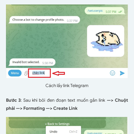
Cách lấy link Telegram
Bước 3
: Sau khi bôi đen đoạn text muốn gắn link
—> Chuột
phải —> Formating —> Create Link