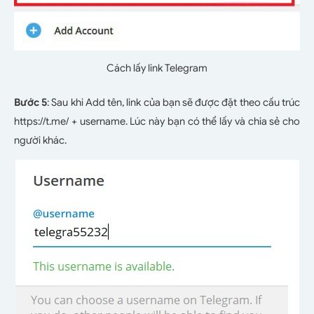
Cách lấy link Telegram
Bước 5
: Sau khi Add tên, link của bạn sẽ được đặt theo cấu trúc
https://t.me/ + username. Lúc này bạn có thể lấy và chia sẻ cho
người khác.