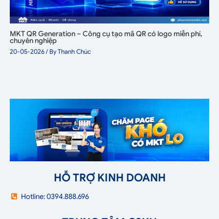
MKT QR Generation – Công cụ tạo mã QR có logo miễn phí,
chuyên nghiệp
20-05-2026
/ By
Thanh Chúc
HỖ TRỢ KINH DOANH
Hotline: 0394.888.696