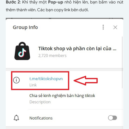
Bước 2
: Khi thấy một
Pop-up
nhỏ hiện lên, bạn bấm vào nút
thêm thành viên. Các bạn copy link bên dưới.