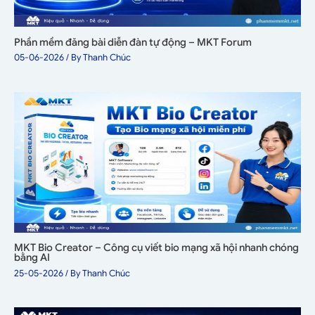
Phần mềm đăng bài diễn đàn tự động – MKT Forum
05-06-2026
/ By
Thanh Chúc
MKT Bio Creator – Công cụ viết bio mạng xã hội nhanh chóng
bằng AI
25-05-2026
/ By
Thanh Chúc