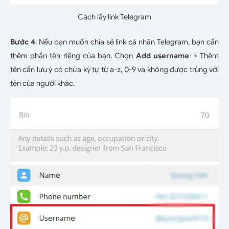
Cách lấy link Telegram
Bước 4
: Nếu bạn muốn chia sẻ link cá nhân Telegram, bạn cần
thêm phần tên riêng của bạn. Chọn
Add username
→ Thêm
tên cần lưu ý có chứa ký tự từ a-z, 0-9 và không được trùng với
tên của người khác.