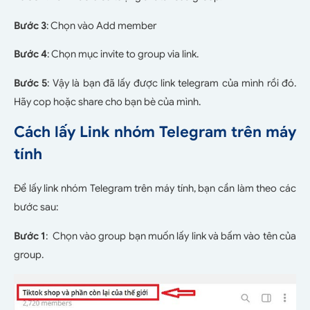
Bước 3
: Chọn vào Add member
Bước 4
: Chọn mục invite to group via link.
Bước 5
: Vậy là bạn đã lấy được link telegram của mình rồi đó.
Hãy cop hoặc share cho bạn bè của mình.
Cách lấy Link nhóm Telegram trên máy
tính
Để lấy link nhóm Telegram trên máy tính, bạn cần làm theo các
bước sau:
Bước 1
: Chọn vào group bạn muốn lấy link và bấm vào tên của
group.