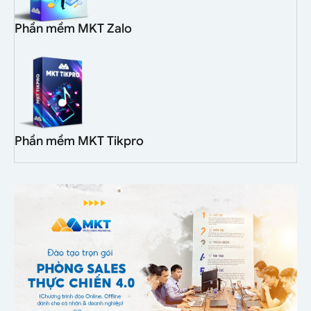
Phần mềm MKT Zalo
Phần mềm MKT Tikpro