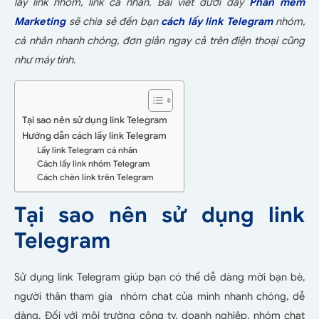
lấy link nhóm, link cá nhân. Bài viết dưới đây
Phần mềm
Marketing
sẽ chia sẻ đến bạn
cách lấy link Telegram
nhóm,
cá nhân nhanh chóng, đơn giản ngay cả trên điện thoại cũng
như máy tính.
Tại sao nên sử dụng link Telegram
Hướng dẫn cách lấy link Telegram
Lấy link Telegram cá nhân
Cách lấy link nhóm Telegram
Cách chèn link trên Telegram
Tại sao nên sử dụng link
Telegram
Sử dụng link Telegram giúp bạn có thể dễ dàng mời bạn bè,
người thân tham gia nhóm chat của mình nhanh chóng, dễ
dàng. Đối với môi trường công ty, doanh nghiệp, nhóm chat