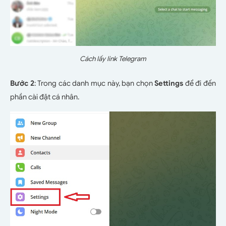
Cách lấy link Telegram
Bước 2
: Trong các danh mục này, bạn chọn
Settings
để đi đến
phần cài đặt cá nhân.