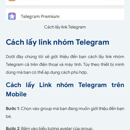
Cách lấy link Telegram
Cách lấy link nhóm Telegram
Dưới đây chúng tôi sẽ giới thiệu đến bạn cách lấy link nhóm
Telegram cả trên điện thoại và máy tính. Tùy theo thiết bị mình
dùng mà bạn có thể áp dụng cách phù hợp.
Cách lấy Link nhóm Telegram trên
Mobile
Bước 1
: Chọn vào group mà bạn đang muốn giới thiệu đến bạn
bè.
Bước 2
: Bấm vào biểu tượng avatar của group.