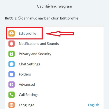
Cách lấy link Telegram
Bước 3
: Ở danh mục này bạn chọn
Edit profile
.