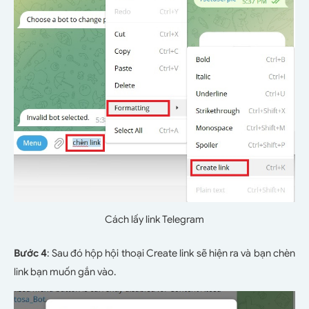
Cách lấy link Telegram
Bước 4
: Sau đó hộp hội thoại Create link sẽ hiện ra và bạn chèn
link bạn muốn gắn vào.