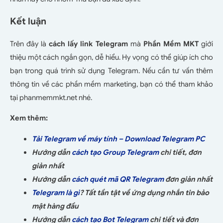
Kết luận
Trên đây là
cách lấy link Telegram
mà
Phần Mềm MKT
giới
thiệu một cách ngắn gọn, dễ hiểu. Hy vọng có thể giúp ích cho
bạn trong quá trình sử dụng Telegram. Nếu cần tư vấn thêm
thông tin về các phần mềm marketing, bạn có thể tham khảo
tại phanmemmkt.net nhé.
Xem thêm:
Tải Telegram về máy tính – Download Telegram PC
Hướng dẫn
cách tạo Group Telegram
chi tiết, đơn
giản nhất
Hướng dẫn
cách quét mã QR Telegram
đơn giản nhất
Telegram là gì
? Tất tần tật về ứng dụng nhắn tin bảo
mật hàng đầu
Hướng dẫn
cách tạo Bot Telegram
chi tiết và đơn