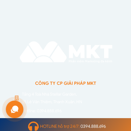
CÔNG TY CP GIẢI PHÁP MKT
Tầng 4 Toà Nhà Stellar Garden,
HOTLINE hỗ trợ 24/7:
0394.888.696
35 Lê Văn Thiêm, Thanh Xuân, HN
Hotline: 0394.888.696
phanmemmkt.net@gmail.com
NHẬN TƯ VẤN
Website: phanmemmkt.net