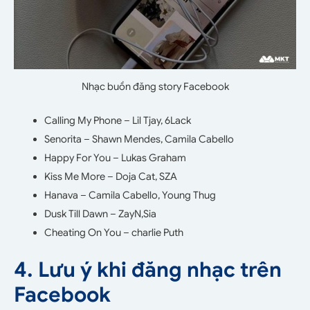
Nhạc buồn đăng story Facebook
Calling My Phone – Lil Tjay, 6Lack
Senorita – Shawn Mendes, Camila Cabello
Happy For You – Lukas Graham
Kiss Me More – Doja Cat, SZA
Hanava – Camila Cabello, Young Thug
Dusk Till Dawn – ZayN,Sia
Cheating On You – charlie Puth
4. Lưu ý khi đăng nhạc trên
Facebook