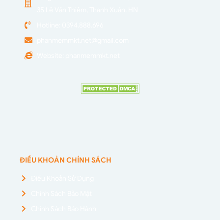
35 Lê Văn Thiêm, Thanh Xuân, HN
Hotline: 0394.888.696
phanmemmkt.net@gmail.com
Website: phanmemmkt.net
ĐIỀU KHOẢN CHÍNH SÁCH
Điều Khoản Sử Dụng
Chính Sách Bảo Mật
Chính Sách Bảo Hành