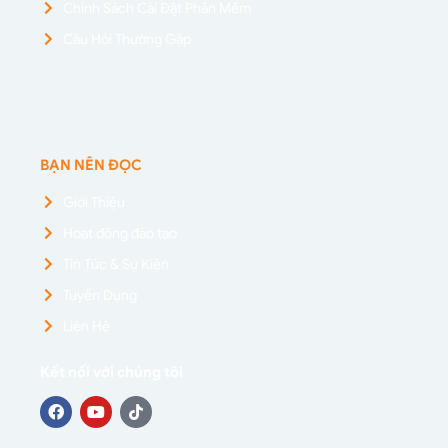
Chính Sách Cài Đặt Phần Mềm
Câu Hỏi Thường Gặp
BẠN NÊN ĐỌC
Giới Thiệu
Hoạt động đào tạo
Tin Tức & Sự Kiện
Tuyển Dụng
Liên Hệ
Kết nối với chúng tôi