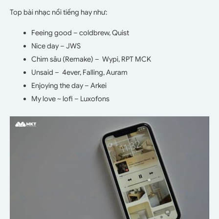
Top bài nhạc nổi tiếng hay như:
Feeing good – coldbrew, Quist
Nice day – JWS
Chìm sâu (Remake) – Wypi, RPT MCK
Unsaid – 4ever, Falling, Auram
Enjoying the day – Arkei
My love ~ lofi – Luxofons