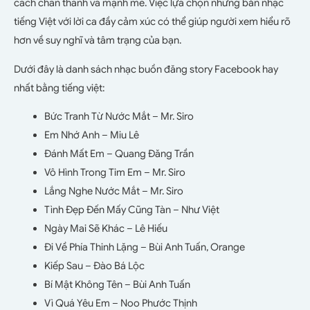
cách chân thành và mạnh mẽ. Việc lựa chọn những bản nhạc
tiếng Việt với lời ca đầy cảm xúc có thể giúp người xem hiểu rõ
hơn về suy nghĩ và tâm trạng của bạn.
Dưới đây là danh sách nhạc buồn đăng story Facebook hay
nhất bằng tiếng việt:
Bức Tranh Từ Nước Mắt – Mr. Siro
Em Nhớ Anh – Miu Lê
Đánh Mất Em – Quang Đăng Trần
Vô Hình Trong Tim Em – Mr. Siro
Lắng Nghe Nước Mắt – Mr. Siro
Tình Đẹp Đến Mấy Cũng Tàn – Như Việt
Ngày Mai Sẽ Khác – Lê Hiếu
Đi Về Phía Thinh Lặng – Bùi Anh Tuấn, Orange
Kiếp Sau – Đào Bá Lộc
Bí Mật Không Tên – Bùi Anh Tuấn
Vì Quá Yêu Em – Noo Phước Thịnh