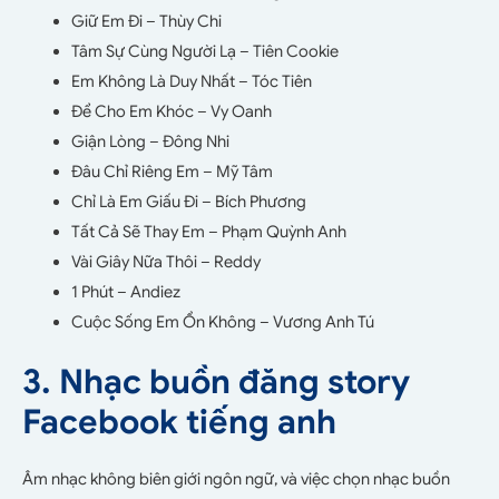
Giữ Em Đi – Thùy Chi
Tâm Sự Cùng Người Lạ – Tiên Cookie
Em Không Là Duy Nhất – Tóc Tiên
Để Cho Em Khóc – Vy Oanh
Giận Lòng – Đông Nhi
Đâu Chỉ Riêng Em – Mỹ Tâm
Chỉ Là Em Giấu Đi – Bích Phương
Tất Cả Sẽ Thay Em – Phạm Quỳnh Anh
Vài Giây Nữa Thôi – Reddy
1 Phút – Andiez
Cuộc Sống Em Ổn Không – Vương Anh Tú
3. Nhạc buồn đăng story
Facebook tiếng anh
Âm nhạc không biên giới ngôn ngữ, và việc chọn nhạc buồn