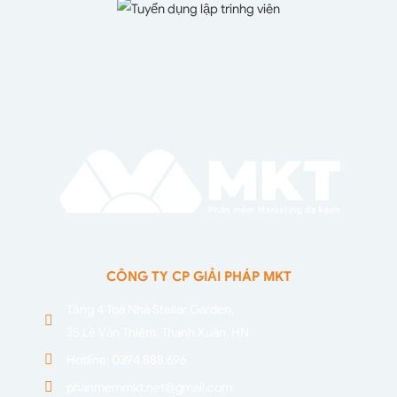
CÔNG TY CP GIẢI PHÁP MKT
Tầng 4 Toà Nhà Stellar Garden,
35 Lê Văn Thiêm, Thanh Xuân, HN
Hotline: 0394.888.696
phanmemmkt.net@gmail.com