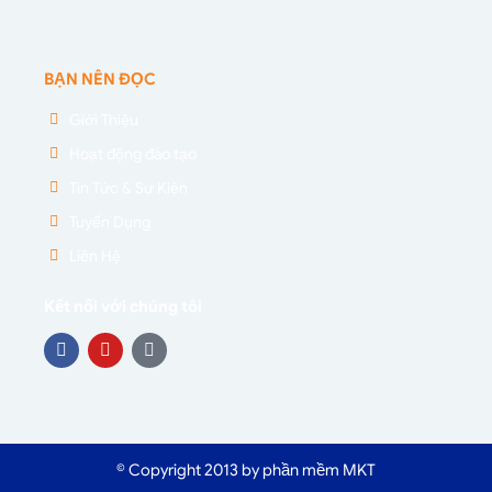
BẠN NÊN ĐỌC
Giới Thiệu
Hoạt động đào tạo
Tin Tức & Sự Kiện
Tuyển Dụng
Liên Hệ
Kết nối với chúng tôi
© Copyright 2013 by phần mềm MKT